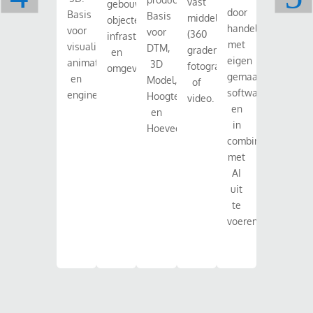
vast
gebouwen,
waarbij
door
Basis
Basis
middels
objecten,
we
handelingen
voor
voor
b
(360
infrastructuur
depot-
met
visualisaties,
DTM,
graden)
en
metingen
eigen
animaties
3D
d
fotografie
omgeving
en
gemaakte
en
Model,
of
grondbal
software
engineering.
Hoogtemetingen
v
video.
van
en
en
z
nieuwbou
in
Hoeveelheden.
i
bepalen.
combinatie
met
i
AI
uit
te
voeren.