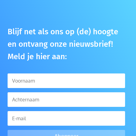
Blijf net als ons op (de) hoogte
en ontvang onze nieuwsbrief!
Meld je hier aan: